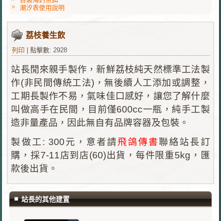
潮汐表使用說明
荔枝養生飲
列印
|
點擊數: 2928
站長閒來親手製作，新鮮荔枝純天然標準工法製
作(非民間傳統工法)，無後續人工添加或調整，
工期長製作不易，氣味佳口感好，讓您了解什麼
叫做高手在民間，目前僅600cc一瓶，純手工製
造非量產品，因此無自有品牌容器及包裝。
製做工: 300元，意者請
飛鴿傳書
聯絡站長訂
購，採7-11店到店(60)出貨，每件限重5kg，匯
款後出貨。
站長的其他建置