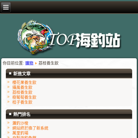
你目前位置:
購物
荔枝養生飲
新進文章
櫻花果養生飲
攝風養生飲
荔枝養生飲
樹葡萄養生飲
桔子養生飲
熱門排名
灘釣沙梭
網站終於換了新系統
萬里釣場
自製海釣魚餌