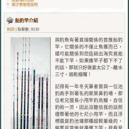
潮汐表使用說明
船釣竿介紹
列印
|
點擊數: 8130
與釣魚有著直接關係的首推船釣
竿，它關係的不僅止魚獲而已，
還可能關係到您這趟出海究竟能
不能下竿，如果連竿子都下不了
的話，那就只好做姜太公了--離水
三寸，過乾癮囉！
記得有一年冬天筆者曾與一位池
釣高手到著名的萊萊鼻釣場，那
位老兄擅長小甩竿釣烏鰡，自信
釣術一流，因此沒聽信我的話照
樣帶著他的七尺小甩竿，而且浮
標還是釣池塘那種超輕量級的，
裝置妥當後就準備下竿，我看見