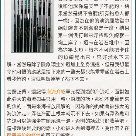
後和他說你這支竿子不能釣，結
果當然是講不會聽(所有釣魚人都
一樣)，因為在他的池釣經驗當中
絕對體會不到海浪是什麼，結果
第一個浪打過來浮標跟魚線就一
塊上岸了，還卡在岩石堆中，因
為釣竿太短，根本不可能把卡住
的魚線晃出來，只好涉水下去
解，當然是除了險象環生外還加上全身濕透，但是我想最
令他可恨的應該是接下來的一整天都只能乖乖坐在岩石上
看我們釣，這就叫做連竿子都下不去。
言歸正傳，還記得
海流介紹
單元提到過的海流吧，面對如
此強大的海流如果只用一粒小鉛塊的話，那你不能算是來
釣魚的，而是來海裡放風箏的，因為你的釣組會被強大的
海流沖走，浮在海面上根本就沉不下去，如果有浮游魚可
釣還可以勉強坐在船尾混一混，否則的話就只好收竿吧，
這樣還硬是要釣的話，小心被人丟到海裡去，為什麼？在
選擇座位的條件
的單元有答案。