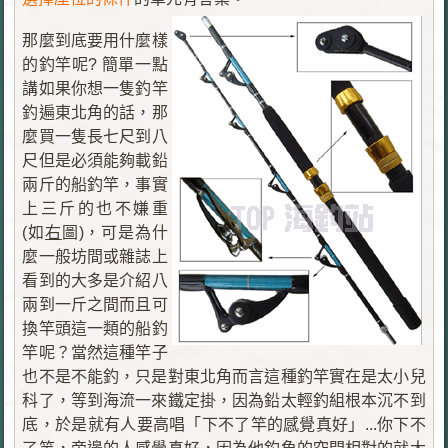
那麼到底要用什麼樣
的釣竿呢? 簡單一點
講如果你想一隻釣竿
釣遍東北角的話，那
麼買一隻長七尺到八
尺但是必須能夠載鉛
兩斤的船釣竿，事實
上三斤的也不嫌重
(如
右
圖)，可是為什
麼一般坊間或雜誌上
看到的大多是介紹八
兩到一斤之間而且可
換竿頭這一類的船釣
竿呢？當然這種竿子
也不是不能釣，只是對東北角而言這種釣竿實在是太小兒
科了，等到海流一來鐵定掛，因為鉛太輕釣組根本沉不到
底，於是就有人要高唱「下不了竿的感覺真好」...你下不