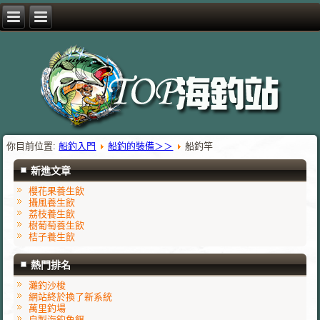
你目前位置:
船釣入門
船釣的裝備＞＞
船釣竿
新進文章
櫻花果養生飲
攝風養生飲
荔枝養生飲
樹葡萄養生飲
桔子養生飲
熱門排名
灘釣沙梭
網站終於換了新系統
萬里釣場
自製海釣魚餌