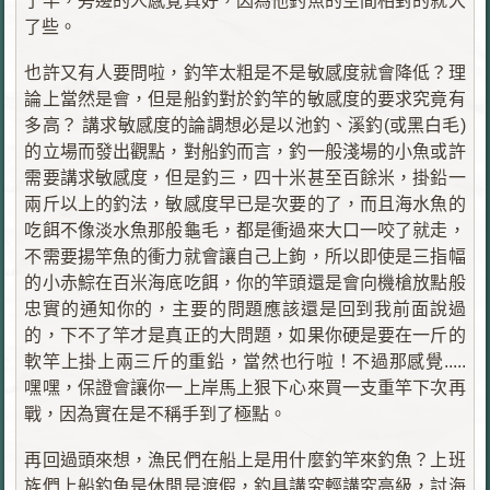
了竿，旁邊的人感覺真好，因為他釣魚的空間相對的就大
了些。
也許又有人要問啦，釣竿太粗是不是敏感度就會降低？理
論上當然是會，但是船釣對於釣竿的敏感度的要求究竟有
多高？ 講求敏感度的論調想必是以池釣、溪釣(或黑白毛)
的立場而發出觀點，對船釣而言，釣一般淺場的小魚或許
需要講求敏感度，但是釣三，四十米甚至百餘米，掛鉛一
兩斤以上的釣法，敏感度早已是次要的了，而且海水魚的
吃餌不像淡水魚那般龜毛，都是衝過來大口
一
咬了就走，
不需要揚竿魚的衝力就會讓自己上鉤，所以即使是三指幅
的小赤鯮在百米海底吃餌，你的竿頭還是會向機槍放點般
忠實的通知你的，主要的問題應該還是回到我前面說過
的，下不了竿才是真正的大問題，如果你硬是要在一斤的
軟竿上掛上兩三斤的重鉛，當然也行啦！不過那感覺.....
嘿嘿，保證會讓你一上岸馬上狠下心來買一支重竿下次再
戰，因為實在是不稱手到了極點。
再回過頭來想，漁民們在船上是用什麼釣竿來釣魚？上班
族們上船釣魚是休閒是渡假，釣具講究輕講究高級，討海