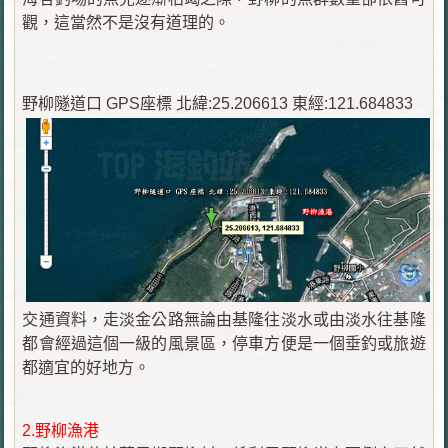
觀，這當然不是沒有道理的。
野柳隧道口 GPS座標 北緯:25.206613 東經:121.684833
交通資料，走淡金公路無論由基隆往淡水或由淡水往基隆
都會經過這個一級的風景區，停車方便是一個垂釣或旅遊
都適宜的好地方。
2.野柳漁港