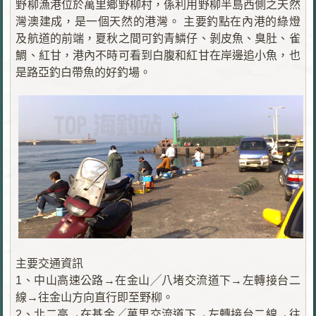
野柳漁港位於萬里鄉野柳村，係利用野柳半島西側之天然
灣澳建成，是一個天然的港灣。 主要釣點在內港的綠燈
及航道的前端，夏秋之間可釣青鱗仔、剝皮魚、臭肚、雀
鯛、紅甘，港內不時可看到白腹和紅甘在岸邊追小魚，也
是路亞釣白帶魚的好釣場。
主要交通資訊
1、中山高速公路→在金山╱八堵交流道下→左轉接台二
線→往金山方向直行即至野柳。
2、北二高→在基金╱萬里交流道下→左轉接台二線→往