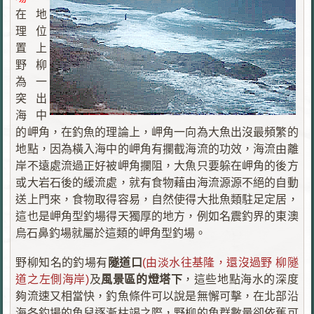
在地
理位
置上
野柳
為一
突出
海中
的岬角，在釣魚的理論上，岬角一向為大魚出沒最頻繁的
地點，因為橫入海中的岬角有攔截海流的功效，海流由離
岸不遠處流過正好被岬角攔阻，大魚只要躲在岬角的後方
或大岩石後的緩流處，就有食物藉由海流源源不絕的自動
送上門來，食物取得容易，自然使得大批魚類駐足定居，
這也是岬角型釣場得天獨厚的地方，例如名震釣界的東澳
烏石鼻釣場就屬於這類的岬角型釣場。
野柳知名的釣場有
隧道口
(由淡水往基隆，還沒過野 柳隧
道之左側海岸)
及
風景區的燈塔下
，這些地點海水的深度
夠流速又相當快，釣魚條件可以說是無懈可擊，在北部沿
海各釣場的魚兒逐漸枯竭之際，野柳的魚群數量卻依舊可