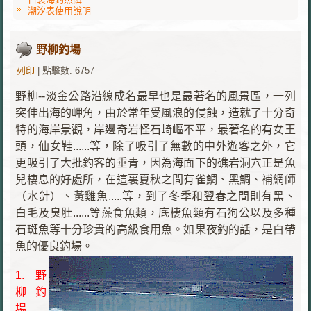
潮汐表使用說明
野柳釣場
列印
|
點擊數: 6757
野柳--淡金公路沿線成名最早也是最著名的風景區，一列
突伸出海的岬角，由於常年受風浪的侵蝕，造就了十分奇
特的海岸景觀，岸邊奇岩怪石崎嶇不平，最著名的有女王
頭，仙女鞋......等，除了吸引了無數的中外遊客之外，它
更吸引了大批釣客的垂青，因為海面下的礁岩洞穴正是魚
兒棲息的好處所，在這裏夏秋之間有雀鯛、黑鯛、補網師
（水針）、黃雞魚.....等，到了冬季和翌春之間則有黑、
白毛及臭肚......等藻食魚類，底棲魚類有石狗公以及多種
石斑魚等十分珍貴的高級食用魚。如果夜釣的話，是白帶
魚的優良釣場。
1.野
柳釣
場