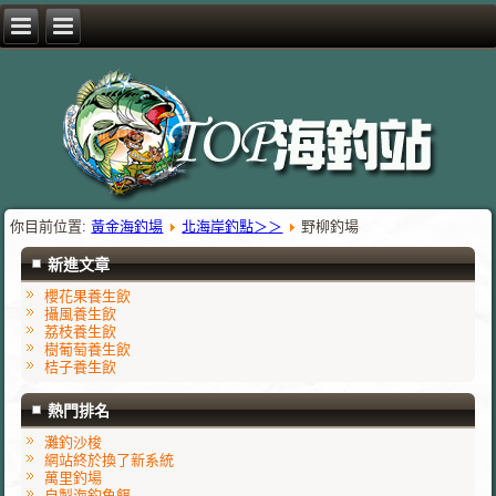
你目前位置:
黃金海釣場
北海岸釣點＞＞
野柳釣場
新進文章
櫻花果養生飲
攝風養生飲
荔枝養生飲
樹葡萄養生飲
桔子養生飲
熱門排名
灘釣沙梭
網站終於換了新系統
萬里釣場
自製海釣魚餌