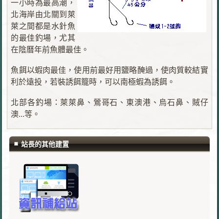
一小時為最高潮，
北海岸由北關到萊
萊之間都是水針魚
的最佳釣場，尤其
在陰曆年前魚體最佳。
魚餌以蝦肉最佳，使用前最好用鹽略醃過，使肉質較結實
利於遠投，若裝誘餌籠時，可以南極蝦為誘餌。
北部各釣場：萊萊鼻、鶯哥石、東澳港、烏石鼻、賊仔
澳...等。
站長的其他建置