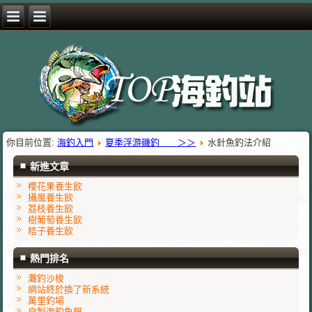
你目前位置:
海釣入門
夏季浮游磯釣 ＞＞
水針魚釣法介紹
新進文章
櫻花果養生飲
攝風養生飲
荔枝養生飲
樹葡萄養生飲
桔子養生飲
熱門排名
灘釣沙梭
網站終於換了新系統
萬里釣場
自製海釣魚餌