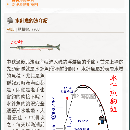
潮汐表使用說明
水針魚釣法介紹
列印
|
點擊數: 7703
中秋過後北濱沿海就進入磯釣浮游魚的季節，首先上場的
先頭部隊就是水針魚(俗稱補網師)，
水針魚屬於表層水域
的魚種，尤其是魚
群報到時滿海面都
是，即便是老手也
會釣的應接不暇，
水針魚的釣況完全
跟著潮水進退，大
潮最佳，中潮次
之，每天以滿潮前