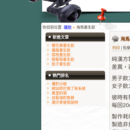
你目前位置:
購物
海馬養生飲
新進文章
海馬
櫻花果養生飲
列印
|
點擊
攝風養生飲
荔枝養生飲
純漢方
樹葡萄養生飲
桔子養生飲
差異，
熱門排名
男子飲
灘釣沙梭
女子飲
網站終於換了新系統
萬里釣場
彼時有
自製海釣魚餌
潮汐表使用說明
每回2
製作耗時
製造非