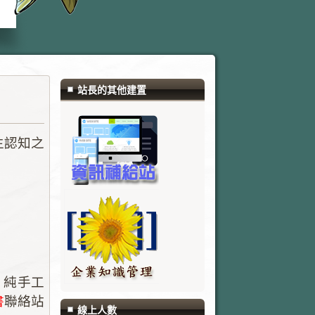
站長的其他建置
生認知之
元，純手工
書
聯絡站
線上人數