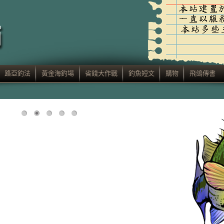
路亞釣法
黃金海釣場
省錢大作戰
釣魚短文
購物
飛鴿傳書