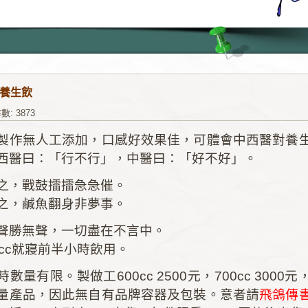
養生飲
數: 3873
製作無人工添加，口感好效果佳，可體會中西醫對養
西醫曰：「行不行」，中醫曰：「好不好」。
之，戰鼓擂擂急急催。
之，鹹魚翻身非夢事。
聲勝無聲，一切盡在不言中。
0cc就寢前半小時飲用。
數量有限。製做工600cc 2500元，700cc 3000
量產品，因此無自有品牌容器及包裝。意者請
飛鴿傳