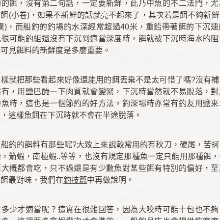
釣的餌，沒有第二句話，一定要新鮮，此乃中魚的不二法門，尤
餌(小卷)，如果不新鮮的話就亮不起來了，其次若是餌不夠新
爛)，而船釣的釣場的水深經常超過40米，重鉛帶著餌的下沉
此很可能釣組還沒有下沉到適當深度時，餌就被下沉時海水的阻
此可見餌料的新鮮度是多麼重要。
這樣就把那些看起來好像還能用的餌丟棄不是太可惜了嗎?沒有補
然有，用鹽巴醃一下肉質就會變緊，下沉時當然就不易脫落，對
的魚時，這也是一個節約的好方法。釣深場時亦常有釣友用鹽來
度，這樣魚餌在下沉時就不會在半途脫落。
到船釣的餌料有那些呢?大致上來說較常用的有秋刀，硬尾，苦蚵
，箭蝦，南極蝦..等等，也沒有規定那種魚一定只能用那種餌
餌大概都會吃，只不過還是有少數魚對某些餌有特別的偏好，至
麼餌最對味，我們在
釣技篇
中再做說明。
買多少才適當呢？這實在很難回答，因為大咬時可能十包也不夠