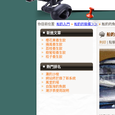
你目前位置:
船釣入門
船釣的裝備＞＞
船釣的
新進文章
船釣
櫻花果養生飲
列印
|
點擊
攝風養生飲
荔枝養生飲
樹葡萄養生飲
桔子養生飲
熱門排名
灘釣沙梭
網站終於換了新系統
萬里釣場
自製海釣魚餌
潮汐表使用說明