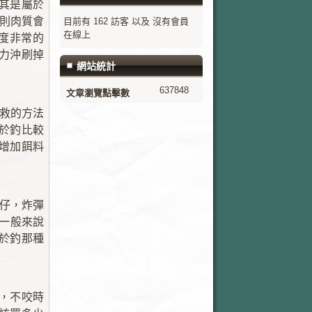
其是屬於
鮮則肉質會
目前有 162 訪客 以及 沒有會員
在線上
速度非常的
力沖刷掉
網站統計
637848
文章瀏覽點擊數
救的方法
於釣比較
增加餌料
仔，炸彈
，一般來說
於釣那種
，不咬時