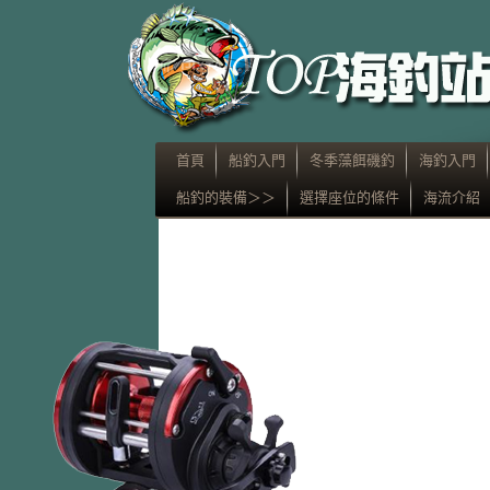
首頁
船釣入門
冬季藻餌磯釣
海釣入門
船釣的裝備＞＞
選擇座位的條件
海流介紹