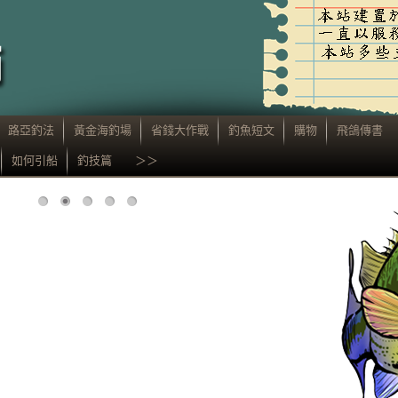
路亞釣法
黃金海釣場
省錢大作戰
釣魚短文
購物
飛鴿傳書
如何引船
釣技篇 ＞＞