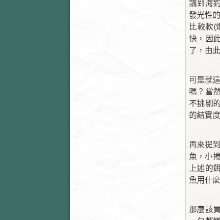
講到海
發光性的
比較軟(
快，因
了，由
可是就
嗎？當
不挑剔
的結實
再來提
魚，小捲
上述的
魚用什
那麼該