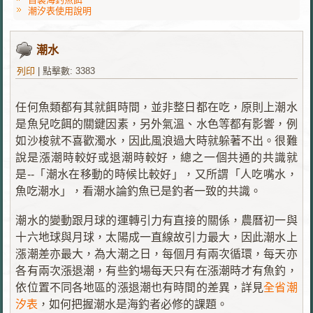
潮汐表使用說明
潮水
列印
|
點擊數: 3383
任何魚類都有其就餌時間，並非整日都在吃，原則上潮水
是魚兒吃餌的關鍵因素，另外氣溫、水色等都有影響，例
如沙梭就不喜歡濁水，因此風浪過大時就躲著不出。很難
說是漲潮時較好或退潮時較好，總之一個共通的共識就
是--「潮水在移動的時候比較好」，又所謂「人吃嘴水，
魚吃潮水」，看潮水論釣魚已是釣者一致的共識。
潮水的變動跟月球的運轉引力有直接的關係，農曆初一與
十六地球與月球，太陽成一直線故引力最大，因此潮水上
漲潮差亦最大，為大潮之日，每個月有兩次循環，每天亦
各有兩次漲退潮，有些釣場每天只有在漲潮時才有魚釣，
依位置不同各地區的漲退潮也有時間的差異，詳見
全省潮
汐表
，如何把握潮水是海釣者必修的課題。