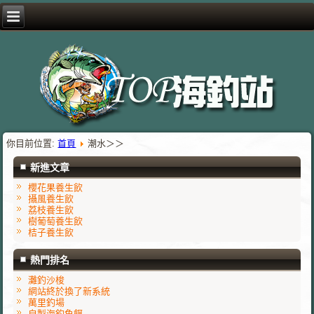
你目前位置:
首頁
潮水＞＞
新進文章
櫻花果養生飲
攝風養生飲
荔枝養生飲
樹葡萄養生飲
桔子養生飲
熱門排名
灘釣沙梭
網站終於換了新系統
萬里釣場
自製海釣魚餌