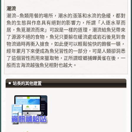
潮流
潮流--魚類用餐的場所，潮水的漲落和水流的急緩，都對
魚的生態與作息具有絕對的影響力，所謂「人逐水草而
居，魚覓潮流而來」可說是一樣的道理，潮流給魚兒帶來
了源源不絕的食物，魚兒只要躲在緩流處或岩石後見到食
物流過時再衝入搶食，如此便可以輕鬆愉快的飽餐一頓，
經年累月下來便成為魚兒習性的一部分，可是人類卻洞悉
了這個習性而用來獵取牠，正所謂螳螂捕蟬黃雀在後，一
般而言海流越強魚兒相對也越大。
站長的其他建置