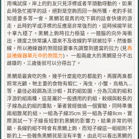
用嘴試探，岸上的釣友只見浮標或者竿頭動呀動的，如果
此時急忙揚竿的話，絕對是空鉤而回一無所獲，老釣手就
知道要多等一會，黑鯛若是真的吃下餌的話會快速的游
走，此時釣竿或浮標的反應是非常強烈的，這時候揚竿就
十拿九穩了。黑鯛上鉤時拉力極猛，一箍腦的向外海衝
出，速度之快常讓人還來不及收線釣竿就被拉平，然後斷
線，所以捲線器的煞阻鈕要事先調整到適當的拉力 (見
再
談捲線器單元中的煞阻力
)， 一般兩歲大的黑鯛是分不出
雌雄的，三歲後就可以分得出了。
黑鯛是最貪吃的魚，幾乎什麼能吃的都能釣，再腥再臭都
照常光顧，牠主要的食物有蝦仁、海虫、小蟹、烏格丸...
等，最佳必殺餌為活沙蝦，其釣組如圖，分為沉底釣組和
浮游釣組兩種，這是屬於一般通用的釣組，較細與較長的
子線為此釣組的重點，筆者曾經做過一個實驗，同時準備
兩組散尾釣組，一組為子線35cm 另一組為子線8cm，實
際測試一下子線長短對釣黑鯛的影響力，結果非常的明
顯，長線釣組不時會有黑鯛上鉤，而短子線這一組組則不
斷釣上一些雜魚黑鯛就是沒有半隻，由此可以看出黑鯛的