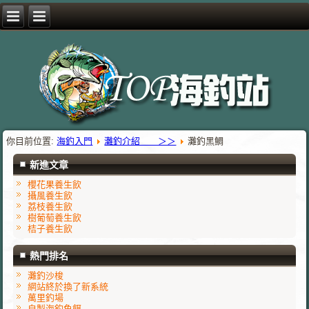
你目前位置:
海釣入門
灘釣介紹 ＞＞
灘釣黑鯛
新進文章
櫻花果養生飲
攝風養生飲
荔枝養生飲
樹葡萄養生飲
桔子養生飲
熱門排名
灘釣沙梭
網站終於換了新系統
萬里釣場
自製海釣魚餌