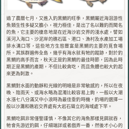
過了農曆七月，又進入釣黑鯛的旺季，黑鯛屬近海洄游性
魚類生性多疑又膽小，視力極佳，是出了名以難釣而聞名
的魚，它主要的棲息地是在近海沙岩交界的淺水處，譬如
溪河入海口、沙泥岸的礁石區、港口、漁村及水產加工場
排水溝口等，這些地方生態豐富是黑鯛的主要的覓食場
所。其族群遍佈全島，幾乎有海水就有牠的蹤跡，對於釣
黑鯛的高手而言，秋天正是釣黑鯛的最佳時節，因為此時
期正是黑鯛的產期，不但比較貪吃，而且魚體也較大釣起
來更為刺激。
黑鯛對水面的動靜和光線的明暗是非常敏感的，所以在夜
晚、陰雨天、或海水略為混濁比較容易上鉤，一般以大潮
水漲七八分滿又中小浪時為最佳垂釣時機，釣場的選擇一
般以沙灘和礁岩交界處有大岩石聳立的海域處下竿。
黑鯛吃餌非常僅警謹慎，不像其它的海魚那樣見餌就吞，
牠會先游近釣餌，仔細端詳或者戲弄一番，然後才小心的