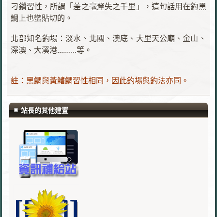
刁鑽習性，所謂「差之毫釐失之千里」，這句話用在釣黑
鯛上也蠻貼切的。
北部知名釣場：淡水、北關、澳底、大里天公廟、金山、
深澳、大溪港..........等。
註：黑鯛與黃鰭鯛習性相同，因此釣場與釣法亦同。
站長的其他建置