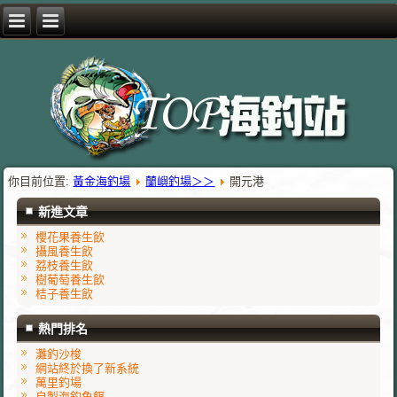
你目前位置:
黃金海釣場
蘭嶼釣場＞＞
開元港
新進文章
櫻花果養生飲
攝風養生飲
荔枝養生飲
樹葡萄養生飲
桔子養生飲
熱門排名
灘釣沙梭
網站終於換了新系統
萬里釣場
自製海釣魚餌