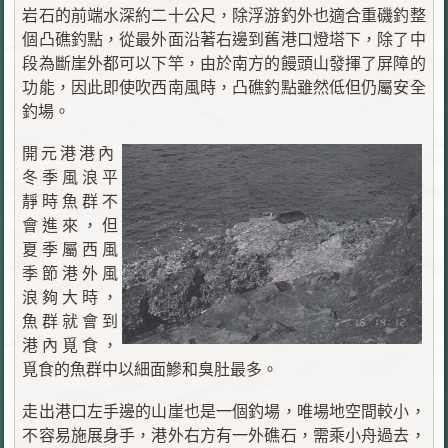
岩石的前端水深約二十公尺，除浮游釣外也適合重磯釣整
個凸礁釣點，從最外面沿著右邊到舊港口燈塔下，除了中
段為斷崖外都可以下竿，由於南方的饅頭山發揮了屏障的
功能，因此即使吹西南風時，凸礁釣點雖然低但仍屬安全
釣場。
開元港港內
冬季風浪平
靜時魚群不
會進來，但
夏季屬西風
季節港外風
浪夠大時，
魚群就會到
港內覓食，
覓食的魚群中以
細面
鰺
和臭肚最多。
走出港口左手邊的山崖也是一個釣場，唯場地空間較小，
不容易施展身手，港外右方有一外礁石，需乘小舟過去，