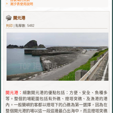
潮汐表使用說明
開元港
列印
|
點擊數: 5482
開元港：
細數開元港的優點包括：方便、安全、魚種多
等。整個釣場範圍包括有外礁、燈塔突礁、及漁港的港
內。一般籣嶼釣客都以燈塔下的凸礁為第一選擇，因為在
整個開元港釣場以這一段這邊最凸出海中，而且燈塔突礁