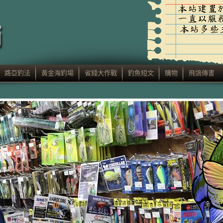
路亞釣法
黃金海釣場
省錢大作戰
釣魚短文
購物
飛鴿傳書