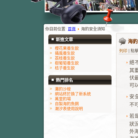
你目前位置:
首頁
海釣安全須知
新進文章
海釣
櫻花果養生飲
列印
|
點擊
攝風養生飲
荔枝養生飲
絕
樹葡萄養生飲
桔子養生飲
其
伏
熱門排名
可
灘釣沙梭
網站終於換了新系統
安
萬里釣場
自製海釣魚餌
不
潮汐表使用說明
若
狀
外