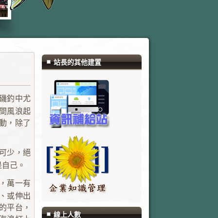
站長的其他建置
磯釣中尤
間風浪起
動，除了
可少，絕
是自己。
，萬一有
、或伸出
的平台，
線上人數