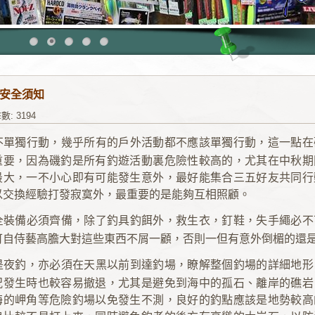
安全須知
數: 3194
不單獨行動，幾乎所有的戶外活動都不應該單獨行動，這一點在
重要，因為磯釣是所有釣遊活動裏危險性較高的，尤其在中秋期
最大，一不小心即有可能發生意外，最好能集合三五好友共同行
以交換經驗打發寂寞外，最重要的是能夠互相照顧。
全裝備必須齊備，除了釣具釣餌外，救生衣，釘鞋，失手繩必不
可自侍藝高膽大對這些東西不屑一顧，否則一但有意外倒楣的還
是夜釣，亦必須在天黑以前到達釣場，瞭解整個釣場的詳細地形
況發生時也較容易撤退，尤其是避免到海中的孤石、離岸的礁岩
海的岬角等危險釣場以免發生不測，良好的釣點應該是地勢較高