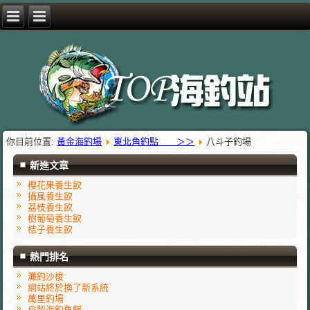
你目前位置:
黃金海釣場
東北角釣點 ＞＞
八斗子釣場
新進文章
櫻花果養生飲
攝風養生飲
荔枝養生飲
樹葡萄養生飲
桔子養生飲
熱門排名
灘釣沙梭
網站終於換了新系統
萬里釣場
自製海釣魚餌