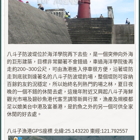
八斗子防波堤位於海洋學院再下去些，是一個突伸向外海
的巨形建築，目標非常顯著不會錯過，車過海洋學院後再
走約200~300公尺，可由漁港進入停車很方便，沿著堤防
走到底就到達著名的八斗子防波堤釣場，整個堤防可容納
百餘釣友釣況穩定，所以始終名列熱門釣場之林，夏日夜
晚的一個不錯的休閒去處，這幾年附近又興起八斗子海鮮
觀光市場及碧砂魚港代客烹調等新興行業，漁產及規模都
足以媲美台中港及富基港，是釣魚之外的另一個可供全家
休閒的好去處。
八斗子漁港GPS座標 北緯:25.143220 東經:121.792557