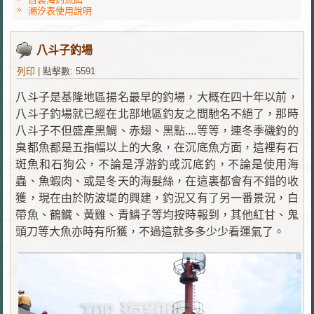
潮汐表使用說明
八斗子釣場
列印
|
點擊數: 5591
八斗子是基隆地區揚名最早的釣場，大概在四十年以前，
八斗子釣場就已經在北部地區釣友之間馳名不絕了，那時
八斗子不但盛產黑鯛、赤翅、黑點....等等，連冬季磯釣的
臭都魚都是五指幅以上的大象，在沉底魚方面，這裡有石
斑魚和石狗公，不論是浮游釣或沉底釣，不論是使用海
蟲、魚蝦肉、或是冬天的海髮絲，在這裏都會有不錯的收
獲，現在由於防波堤的興建，釣況又有了另一番景況，白
帶魚、鶴鱵、黃雞、青鱗子等均按時報到，其他紅甘、鬼
頭刀等大魚亦時有所獲，不過這就多多少少看運氣了。