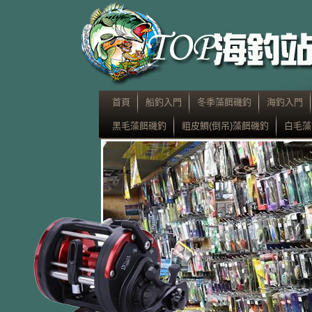
首頁
船釣入門
冬季藻餌磯釣
海釣入門
黑毛藻餌磯釣
粗皮鯛(倒吊)藻餌磯釣
白毛藻