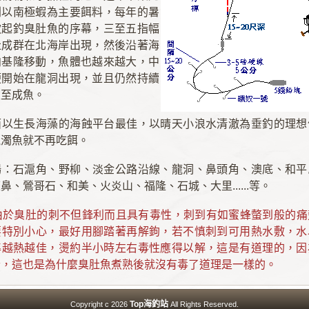
則以南極蝦為主要餌料，每年的暑
掀起釣臭肚魚的序幕，三至五指幅
肚成群在北海岸出現，然後沿著海
向基隆移動，魚體也越來越大，中
便開始在龍洞出現，並且仍然持續
及至成魚。
面以生長海藻的海蝕平台最佳，以晴天小浪水清澈為垂釣的理想
混濁魚就不再吃餌。
場：石滬角、野柳、淡金公路沿線、龍洞、鼻頭角、澳底、和平
鼻、鶯哥石、和美、火炎山、福隆、石城、大里......等。
：由於臭肚的刺不但鋒利而且具有毒性，刺到有如蜜蜂螫到般的
要特別小心，最好用腳踏著再解鉤，若不慎刺到可用熱水敷，水
準越熱越佳，燙約半小時左右毒性應得以解，這是有道理的，因
素，這也是為什麼臭肚魚煮熟後就沒有毒了道理是一樣的。
Top海釣站
Copyright c 2026
All Rights Reserved.