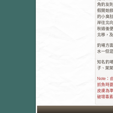
角釣友
假開始
的小臭
岸往北
秋過後
北移，
釣場方
水一但
知名釣
子、萊萊
Note
抓魚時
皮膚為
破壞毒