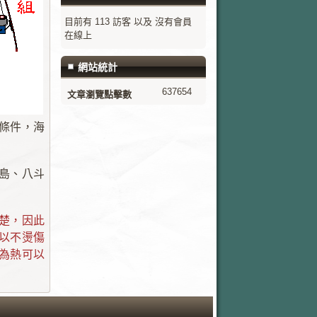
目前有 113 訪客 以及 沒有會員
在線上
網站統計
637654
文章瀏覽點擊數
條件，海
島、八斗
痛楚，因此
以不燙傷
為熱可以