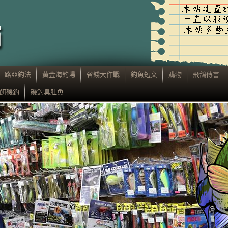
路亞釣法
黃金海釣場
省錢大作戰
釣魚短文
購物
飛鴿傳書
餌磯釣
磯釣臭肚魚