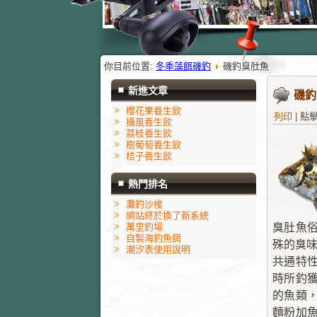
你目前位置:
冬季藻餌磯釣
磯釣臭肚魚
新進文章
磯釣
櫻花果養生飲
列印
|
點擊
攝風養生飲
荔枝養生飲
樹葡萄養生飲
桔子養生飲
熱門排名
灘釣沙梭
網站終於換了新系統
萬里釣場
臭肚魚
自製海釣魚餌
殊的臭
潮汐表使用說明
共通特
時所釣
的魚類
麵粉加