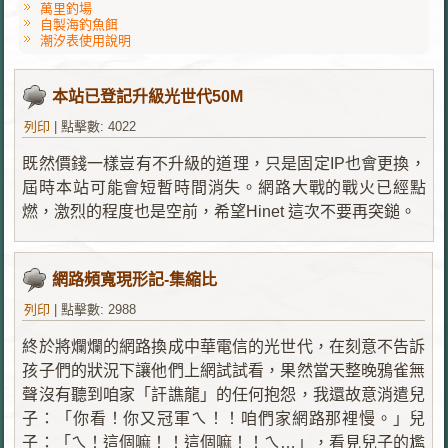
萬里釣場
自製海釣魚餌
潮汐表使用說明
本站已登記升級光世代50M
列印
|
點擊數: 4022
既然價錢一樣豈有不升級的道理，只是固定IP也會更換，
屆時本站可能會短暫時間消失。網路大戰的戰火已經點
燃，激烈的程度也是空前，希望Hinet 這次不要再突鎚。
網路頻寬現形記-集縮比
列印
|
點擊數: 2988
終於將爛爛的網路換成中華電信的光世代，在刻意不告訴
孩子們的狀況下讓他們上網試試看，果然當天整晚鴉雀無
聲沒有聽到咱家「訐譙龍」的任何抱怨，我還故意消遣兒
子：「你看！你又冠軍ㄟ！！咱們家網路那裡慢。」兒
子：「ㄟ！這個嘛！！這個嘛！！ㄟ…」，看見兒子的尷