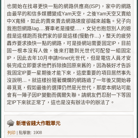
也開始在找尋更快一點的網路供應商(ISP)，家中的網路
由最早的和信多媒體變成Yam天空，之後Yam天空又賣給
中X寬頻，如此的賣來賣去網路速度卻越來越龜。兒子向
我抱怨網路lag….賽車老是撞壁….，女兒也抱怨別人的遊
戲是這樣跑而我們家的卻是這樣(慢動作…)，整天的疲勞
轟炸要求換快一點的網路，可是掛網站需要固定IP，目前
固一根本沒有人做，後來打聽到光世代可配發一組固定
IP，因此去年10月申請Hinet光世代，但是電信人員才安
裝完成立即要求他們拆除換回原來舊的，因為裝好才告訴
我固定IP要一星期後才能下來，這麼重要的項目居然事先
沒說明…。就這樣扮隨著爛爛的網路過了一年後又開始尋
尋覓覓，假如最後的選擇仍然是光世代，那麼本網站可能
會有一陣子因IP變動而偶爾失聯。請網友們忍耐一下等固
定IP下來就正常了，這也是沒有辦法中的辦法了。
新增省錢大作戰單元
列印
|
點擊數: 1908