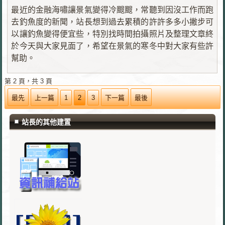
最近的金融海嘯讓景氣變得冷颼颼，常聽到因沒工作而跑
去釣魚度的新聞，站長想到過去累積的許許多多小撇步可
以讓釣魚變得便宜些，特別找時間拍攝照片及整理文章終
於今天與大家見面了，希望在景氣的寒冬中對大家有些許
幫助。
第 2 頁，共 3 頁
最先
上一篇
1
2
3
下一篇
最後
站長的其他建置