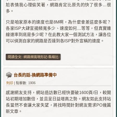
尬表情我心理偷笑著，網路肯定比原先的快了很多…很
多。
只是咱家原本的速度也是8M啊，為什麼會差這麼多呢？
各家ISP大肆宣揚頻寬多少、速度如何…等等，但真實連
線速率到底是多少呢？在此教大家一個測試方法，讓各位
可以偵測自家的網路是否達到各ISP對外宣稱的速度。
閱讀全文: 網路頻寬現形記-集縮比
台長的話-換網路準備中
列印
|
點擊數: 1906
感謝網友支持，網站造訪數已經快要破1600頁/日，較開
站初期增加數倍，並且呈日益增高之勢。網友如此支持站
長當然不會讓大家失望，將找時間針對網友需求PO幾篇
新文章。